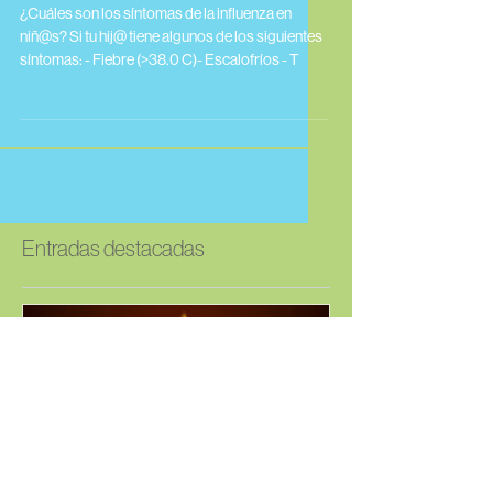
Inicia el periodo de
Influenza.
¿Cuáles son los síntomas de la influenza en
niñ@s? Si tu hij@ tiene algunos de los siguientes
síntomas: - Fiebre (>38.0 C)- Escalofríos - T
Entradas destacadas