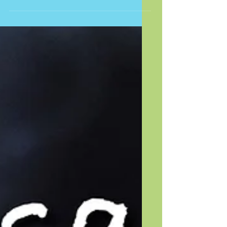
#elbuenpediatra