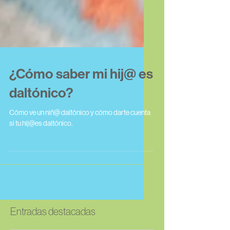
¿Cómo saber mi hij@ es
daltónico?
Cómo ve un niñ@ daltónico y cómo darte cuenta
si tu hij@es daltónico.